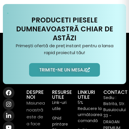
PRODUCETI PIESELE
DUMNEAVOASTRĂ CHIAR DE
ASTĂZI
Primești ofertă de preț instant pentru a
lansa
rapid
proiectul
tău
!
TRIMITE-NE UN MESAJ
DESPRE
RESURSE
LINKURI
CONTACT
NOI
UTILE
UTILE
Sediu :
Link-uri
5%
Misiunea
Bistrita, Str.
utile
Reducere la
noastră
Busuiocului
următoarea
33 -
este de
Ghid
comandă
DRAGAN
a face
printare
PREMIUM