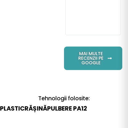
kon
For
Sch
ein
uns
mög
MAI MULTE
RECENZII PE
GOOGLE
Tehnologii folosite:
PLASTIC
RĂȘINĂ
PULBERE PA12