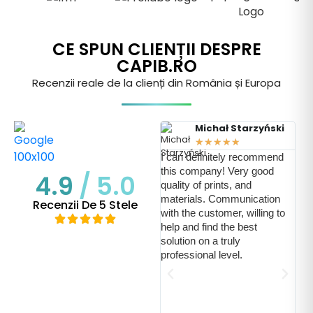
CE SPUN CLIENȚII DESPRE
CAPIB.RO
Recenzii reale de la clienți din România și Europa
Michał Starzyński
★
★
★
★
★
I can definitely recommend
this company! Very good
4.9
/ 5.0
quality of prints, and
Ich
materials. Communication
Recenzii De 5 Stele
pos
with the customer, willing to
uns
help and find the best
übe
solution on a truly
gab
professional level.
sch
wor
maß
aut