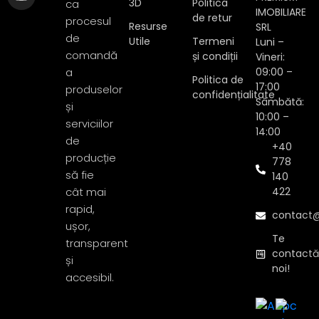
3D
Politica
ca
IMOBILIARE
de retur
procesul
Resurse
SRL
de
Utile
Termeni
Luni –
comandă
și condiții
Vineri:
a
09:00 –
Politica de
17:00
produselor
confidențialitate
Sâmbătă:
și
10:00 –
serviciilor
14:00
de
+40
producție
778
să fie
140
cât mai
422
rapid,
contact@
ușor,
Te
transparent
contact
și
noi!
accesibil.