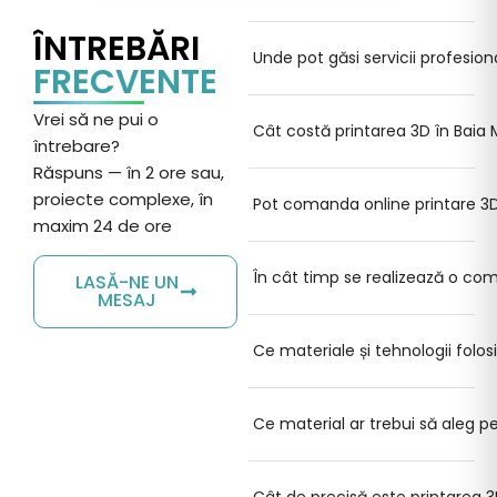
ÎNTREBĂRI
Unde pot găsi servicii profesio
FRECVENTE
Vrei
să
ne pui o
Cât costă printarea 3D în Baia
întrebare
?
Răspuns
— în 2 ore sau,
proiecte complexe, în
Pot comanda online printare 3D
maxim 24 de ore
În cât timp se realizează o co
LASĂ-NE UN
MESAJ
Ce materiale și tehnologii folosi
Ce material ar trebui să aleg 
Cât de precisă este printarea 