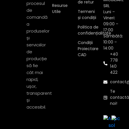
de retur
procesul
Resurse
SRL
de
Utile
Termeni
Luni –
comandă
și condiții
Vineri:
a
09:00 –
Politica de
17:00
produselor
confidențialitate
Sâmbătă:
și
10:00 –
Condiții
serviciilor
14:00
Proiectare
de
+40
CAD
producție
778
să fie
140
cât mai
422
rapid,
contact@
ușor,
Te
transparent
contact
și
noi!
accesibil.