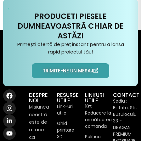
PRODUCETI PIESELE
DUMNEAVOASTRĂ CHIAR DE
ASTĂZI
Primești ofertă de preț instant pentru a
lansa
rapid
proiectul
tău
!
TRIMITE-NE UN MESAJ
DESPRE
RESURSE
LINKURI
CONTACT
NOI
UTILE
UTILE
Sediu :
Link-uri
10%
Misiunea
Bistrita, Str.
utile
Reducere la
noastră
Busuiocului
următoarea
33 -
este de
Ghid
comandă
DRAGAN
a face
printare
PREMIUM
3D
Politica
ca
IMOBILIARE