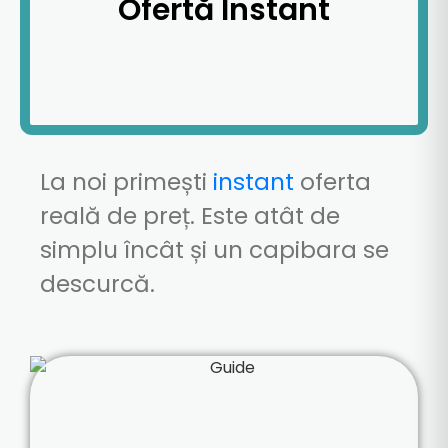
Ofertă Instant
La
noi primești
instant
oferta
reală
de preț. Este
atât
de
simplu
încât
și
un capibara se
descurcă.