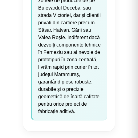
zonele de producție de pe
Bulevardul Decebal sau
strada Victoriei, dar și clienții
privați din cartiere precum
Săsar, Hatvan, Gării sau
Valea Roșie. Indiferent dacă
dezvolți componente tehnice
în Ferneziu sau ai nevoie de
prototipuri în zona centrală,
livrăm rapid prin curier în tot
județul Maramureș,
garantând piese robuste,
durabile și o precizie
geometrică de înaltă calitate
pentru orice proiect de
fabricație aditivă.