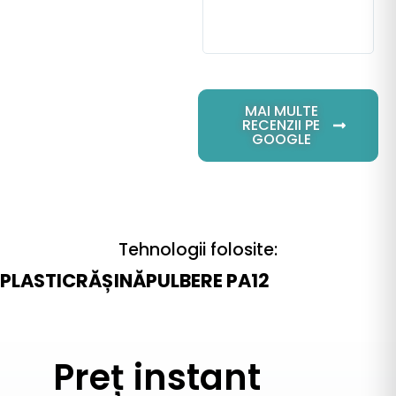
ein
uns
mög
MAI MULTE
RECENZII PE
GOOGLE
Tehnologii folosite:
PLASTIC
RĂȘINĂ
PULBERE PA12
Preț instant