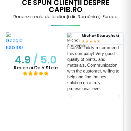
CE SPUN CLIENȚII DESPRE
CAPIB.RO
Recenzii reale de la clienți din România și Europa
Michał Starzyński
★
★
★
★
★
I can definitely recommend
this company! Very good
4.9
/ 5.0
quality of prints, and
Ich
materials. Communication
Recenzii De 5 Stele
pos
with the customer, willing to
uns
help and find the best
übe
solution on a truly
gab
professional level.
sch
wor
maß
aut
kon
For
Sch