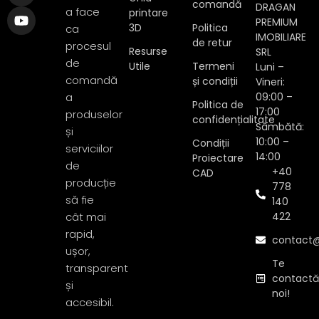
comandă
DRAGAN
a face
printare
PREMIUM
3D
Politica
ca
IMOBILIARE
de retur
procesul
Resurse
SRL
de
Utile
Termeni
Luni –
comandă
și condiții
Vineri:
a
09:00 –
Politica de
17:00
produselor
confidențialitate
Sâmbătă:
și
10:00 –
Condiții
serviciilor
14:00
Proiectare
de
+40
CAD
producție
778
să fie
140
cât mai
422
rapid,
contact@
ușor,
Te
transparent
contact
și
noi!
accesibil.