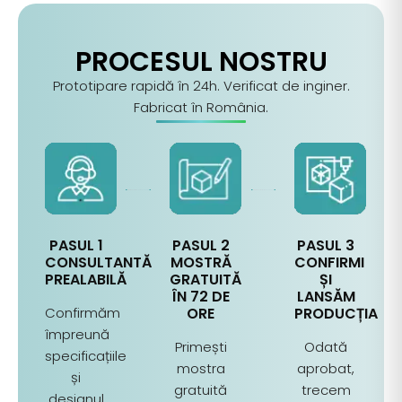
PROCESUL NOSTRU
Prototipare rapidă în 24h. Verificat de inginer.
Fabricat în România.
PASUL 1
PASUL 2
PASUL 3
CONSULTANTĂ
MOSTRĂ
CONFIRMI
PREALABILĂ
GRATUITĂ
ȘI
ÎN 72 DE
LANSĂM
Confirmăm
ORE
PRODUCȚIA
împreună
Primești
Odată
specificațiile
mostra
aprobat,
și
gratuită
trecem
designul