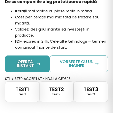
De ce companiile aleg prototiparea rapidă
Iterații mai rapide cu piese reale în mână.
Cost per iterație mai mic față de frezare sau
matriță.
Validezi designul înainte să investești în
producție.
FDM expres în 24h. Celelalte tehnologii — termen
comunicat înainte de start.
OFERTĂ
VORBEȘTE CU UN
INSTANT
INGINER
STL / STEP ACCEPTAT • NDA LA CERERE
TEST1
TEST2
TEST3
test1
test2
test3