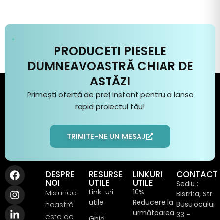
PRODUCETI PIESELE
DUMNEAVOASTRĂ CHIAR DE
ASTĂZI
Primești ofertă de preț instant pentru a
lansa
rapid
proiectul
tău
!
TRIMITE-NE UN MESAJ
DESPRE
RESURSE
LINKURI
CONTACT
NOI
UTILE
UTILE
Sediu :
Link-uri
10%
Misiunea
Bistrita, Str.
utile
Reducere la
noastră
Busuiocului
următoarea
33 -
este de
Ghid