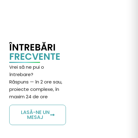
ÎNTREBĂRI
FRECVENTE
Vrei
să
ne pui o
întrebare
?
Răspuns
— în 2 ore sau,
proiecte complexe, în
maxim 24 de ore
LASĂ-NE UN
MESAJ