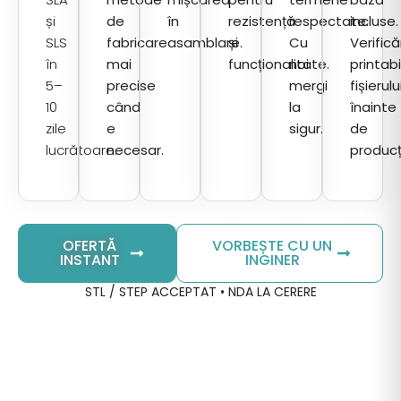
și
de
în
rezistență
respectate.
incluse.
SLS
fabricare
asamblare.
și
Cu
Verific
în
mai
funcționalitate.
noi
printab
5–
precise
mergi
fișierulu
10
când
la
înainte
zile
e
sigur.
de
lucrătoare.
necesar.
producț
OFERTĂ
VORBEȘTE CU UN
INSTANT
INGINER
STL / STEP ACCEPTAT • NDA LA CERERE