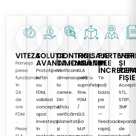
VITEZA
SOLUȚIE
CONTROL
FINISAJE
PARTENER
VERI
AVANTAJOASĂ
DIMENSIONAL
MULTIPLE
DE
ȘI
Primești
ÎNCREDER
REP
piese
Prototipezi
Verificare
SLA
FIȘI
funcționale
ieftin
dimensională
pentru
Te
în
cu
la
suprafețe
poți
Accep
24
FDM,
cerere.
fine.
baza
STL,
de
validezi
Din
FDM
pe
STEP,
ore
conceptul,
oficiu
/
noi
3MF
FDM
apoi
verificăm
SLS
—
—
.
investești
planeitatea
/
feedback
reparați
Piese
în
și
MJF
rapid,
de
SLA
metode
mișcarea
pentru
termene
bază