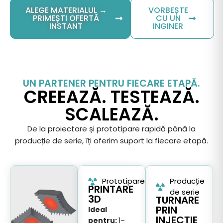
ALEGE MATERIALUL →
VORBEȘTE
PRIMEȘTI OFERTĂ
CU UN
INSTANT
INGINER
UN PARTENER PENTRU FIECARE ETAPĂ.
CREEAZĂ. TESTEAZĂ.
SCALEAZĂ.
De la proiectare și prototipare rapidă până la
producție de serie, îți oferim suport la fiecare etapă.
Prototipare
Producție
PRINTARE
de serie
3D
TURNARE
PRIN
Ideal
INJECȚIE
pentru:
1–