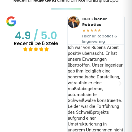
Recenzii reale de la clienți din România și Europa
cu
Michał Starzyński
CEO Fischer
Robotics
★
★
★
★
★
★
★
★
★
★
4.9
/ 5.0
I can definitely recommend
A
Fischer Robotics &
cu
this company! Very good
so
Engineering
Recenzii De 5 Stele
ă
quality of prints, and
de
Ich war von Rubens Arbeit
și
materials. Communication
ob
positiv überrascht. Er hat
ă
with the customer, willing to
fo
unsere Erwartungen
t
help and find the best
m
übertroffen. Unser Ingenieur
solution on a truly
c
gab ihm lediglich eine
e
professional level.
schematische Darstellung,
woraufhin er eine
maßstabsgetreue,
automatisierte
Schweißwalze konstruierte.
Leider war die Fortführung
des Schweißprojekts
aufgrund einer
Umstrukturierung in
unserem Unternehmen nicht