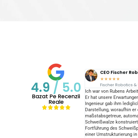
ichał Starzyński
CEO Fischer Rob
★
★
★
★
★
★
★
★
★
★
4.9
/ 5.0
Fischer Robotics &
finitely recommend this company!
Ich war von Rubens Arbeit
d quality of prints, and materials.
Bazat Pe Recenzii
Er hat unsere Erwartungen
ation with the customer, willing to
Reale
Ingenieur gab ihm ledigli
find the best solution on a truly
Darstellung, woraufhin er 
onal level.
maßstabsgetreue, automat
Schweißwalze konstruierte
Fortführung des Schweißp
einer Umstrukturierung i