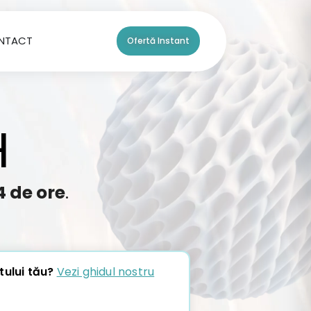
NTACT
Ofertă Instant
H
4 de ore
.
tului tău?
Vezi ghidul nostru