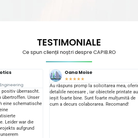
TESTIMONIALE
Ce spun
clienții
noștri
despre CAPIB.RO
otics
Oana Moise
★
★
★
★
★
 Engineering
Au răspuns promp la solicitarea mea, oferi
 positiv überrascht.
detaliile necesare , iar obiectele printate au
 übertroffen. Unser
ieșit foarte bine. Sunt foarte mulțumită de
ch eine schematische
cum a decurs colaborarea. Recomand!
eine
isierte
. Leider war die
rojekts aufgrund
n unserem