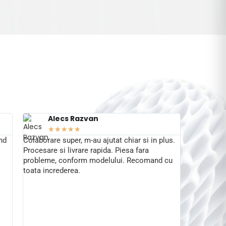
Alecs Razvan
Li
★
★
★
★
★
★
nd
Colaborare super, m-au ajutat chiar si in plus.
Foarte rel
Procesare si livrare rapida. Piesa fara
preocupă s
probleme, conform modelului. Recomand cu
se stradui
toata increderea.
Am avut do
fost realiz
impecabil.