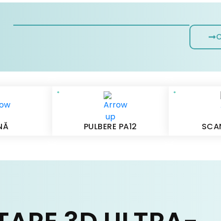
O
NĂ
PULBERE PA12
SCA