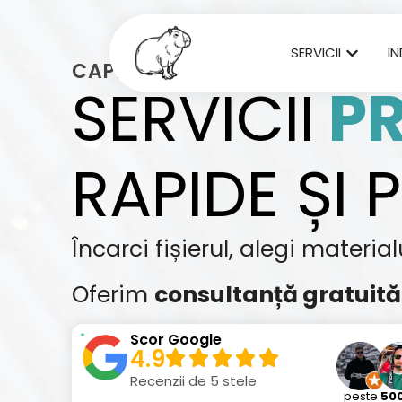
SERVICII
IN
CAPIB.RO
SERVICII
PR
RAPIDE ȘI 
Încarci fișierul, alegi material
Oferim
consultanță
gratuită
Scor Google
4.9
Recenzii de 5 stele
peste
50