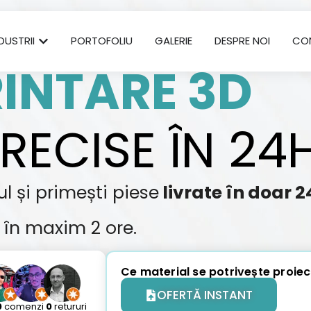
DUSTRII
PORTOFOLIU
GALERIE
DESPRE NOI
CO
INTARE 3D
PRECISE ÎN 24
ul și
primești
piese
livrate în doar 2
în
maxim 2 ore.
Ce material se potrivește proiec
OFERTĂ INSTANT
0
comenzi
0
retururi