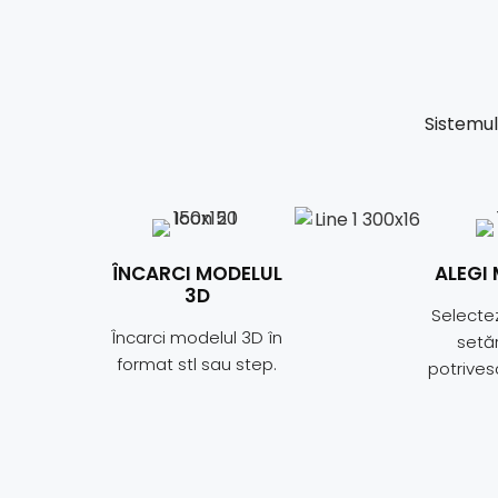
Sistemu
ÎNCARCI MODELUL
ALEGI
3D
Selectez
Încarci modelul 3D în
setăr
format stl sau step.
potrivesc